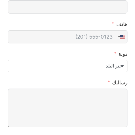
هاتف
United
States
دولة
+1
اختر البلد
رسالتك